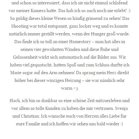
und schon so interessiert, dass ich sie nicht einmal schlafend
vor meiner Kamera hatte. Das hab ich so auch noch nie erlebt! :)
So goldig dieses kleine Wesen so häufig grinsend zu sehen! Das
Shooting war total entspannt, ganz locker weg und es konnte
natürlich immer gestillt werden, wenn der Hunger groß wurde.
Das finde ich so toll an einer Homestory – man hat alles in
seinen vier gewohnten Wänden und diese Ruhe und
Gelassenheit wirkt sich automatisch auf die Bilder aus. Wir
haben viel gequatscht, hatten Spaß und zum Schluss durfte ich
Marie sogar auf den Arm nehmen! Da sprang mein Herz direkt
höher bei dieser winzigen Heizung – sie war nämlich sehr
warm <3
Hach, ich bin so dankbar so eine schöne Zeit mitzuerleben und
vor allem so tolle Kunden zu haben die mir vertrauen. Svenja
und Christian: Ich wünsche euch von Herzen alles Liebe für
eure Familie und ich hoffen wir sehen uns bald wieder :)