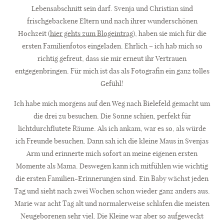
Lebensabschnitt sein darf. Svenja und Christian sind
Kontakt
frischgebackene Eltern und nach ihrer wunderschönen
Hochzeit (
hier gehts zum Blogeintrag
), haben sie mich für die
ersten Familienfotos eingeladen. Ehrlich – ich hab mich so
richtig gefreut, dass sie mir erneut ihr Vertrauen
entgegenbringen. Für mich ist das als Fotografin ein ganz tolles
Gefühl!
Ich habe mich morgens auf den Weg nach Bielefeld gemacht um
die drei zu besuchen. Die Sonne schien, perfekt für
lichtdurchflutete Räume. Als ich ankam, war es so, als würde
ich Freunde besuchen. Dann sah ich die kleine Maus in Svenjas
Arm und erinnerte mich sofort an meine eigenen ersten
Momente als Mama. Deswegen kann ich mitfühlen wie wichtig
die ersten Familien-Erinnerungen sind. Ein Baby wächst jeden
Tag und sieht nach zwei Wochen schon wieder ganz anders aus.
Marie war acht Tag alt und normalerweise schlafen die meisten
Neugeborenen sehr viel. Die Kleine war aber so aufgeweckt