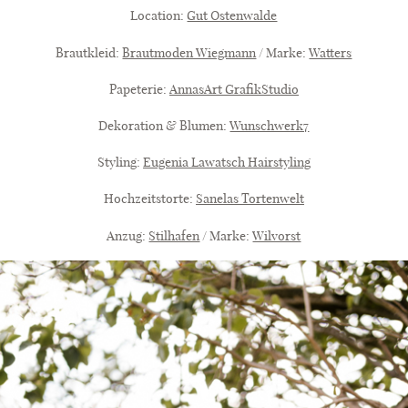
Location:
Gut Ostenwalde
Brautkleid:
Brautmoden Wiegmann
/ Marke:
Watters
Papeterie:
AnnasArt GrafikStudio
Dekoration & Blumen:
Wunschwerk7
Styling:
Eugenia Lawatsch Hairstyling
Hochzeitstorte:
Sanelas Tortenwelt
Anzug:
Stilhafen
/ Marke:
Wilvorst