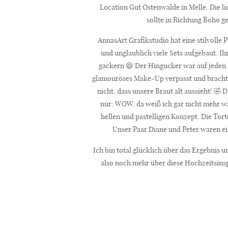
Location Gut Ostenwalde in Melle. Die li
sollte in Richtung Boho 
AnnasArt Grafikstudio hat eine stilvolle
und unglaublich viele Sets aufgebaut. Ih
gackern 😄 Der Hingucker war auf jeden 
glamouröses Make-Up verpasst und brachte 
nicht, dass unsere Braut alt aussieht! 🤣
nur: WOW, da weiß ich gar nicht mehr wa
hellen und pastelligen Konzept. Die Tor
Unser Paar Diane und Peter waren e
Ich bin total glücklich über das Ergebnis 
also noch mehr über diese Hochzeitsinspi