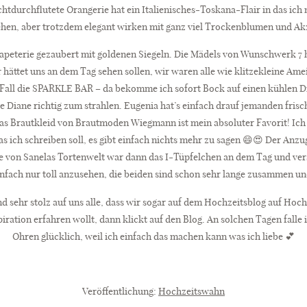
chtdurchflutete Orangerie hat ein Italienisches-Toskana-Flair in das ich
gehen, aber trotzdem elegant wirken mit ganz viel Trockenblumen und Akz
 Papeterie gezaubert mit goldenen Siegeln. Die Mädels von Wunschwerk 7
r hättet uns an dem Tag sehen sollen, wir waren alle wie klitzekleine A
Fall die SPARKLE BAR – da bekomme ich sofort Bock auf einen kühlen Dr
Diane richtig zum strahlen. Eugenia hat’s einfach drauf jemanden frisch
 Das Brautkleid von Brautmoden Wiegmann ist mein absoluter Favorit! Ich p
s ich schreiben soll, es gibt einfach nichts mehr zu sagen 😄😍 Der Anzu
te von Sanelas Tortenwelt war dann das I-Tüpfelchen an dem Tag und ver
infach nur toll anzusehen, die beiden sind schon sehr lange zusammen u
und sehr stolz auf uns alle, dass wir sogar auf dem Hochzeitsblog auf Ho
ration erfahren wollt, dann klickt auf den Blog. An solchen Tagen falle 
Ohren glücklich, weil ich einfach das machen kann was ich liebe 💕
Veröffentlichung:
Hochzeitswahn