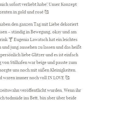
 mich sofort verliebt habe! Unser Konzept
enten in gold und rosé 🥰
 haben den ganzen Tag mit Liebe dekoriert
meisen – ständig in Bewegung, okay und am
ink 🍸 Eugenia Lawatsch hat ein leichtes
 und jung aussehen zu lassen und das heißt
ersönlich liebe Glitzer und es ist einfach
g von Stilhafen war beige und passte zum
sorgte uns noch mit süßen Kleinigkeiten.
nd waren immer noch voll IN LOVE 🥰
chzeitswahn veröffentlicht wurden. Wenn ihr
ich todmüde ins Bett, bin aber über beide