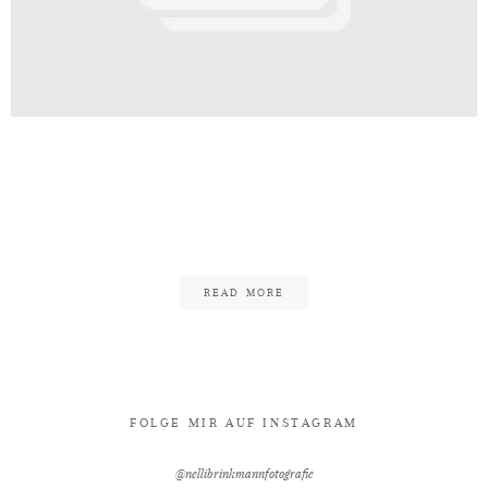
Kontakt
t_Palais_Bad_Eilsen_Freie_Trauun
chaumburger_Ritter_Fotograf_Nel
85
READ MORE
FOLGE MIR AUF INSTAGRAM
@nellibrinkmannfotografie