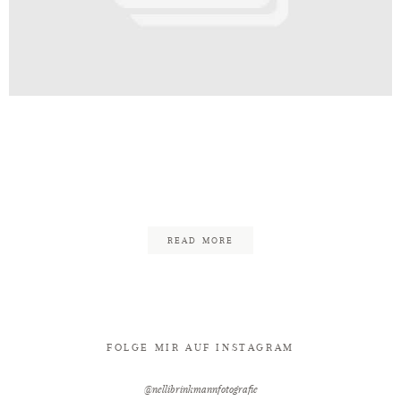
Kontakt
t_Palais_Bad_Eilsen_Freie_Trauun
chaumburger_Ritter_Fotograf_Nel
65
READ MORE
FOLGE MIR AUF INSTAGRAM
@nellibrinkmannfotografie