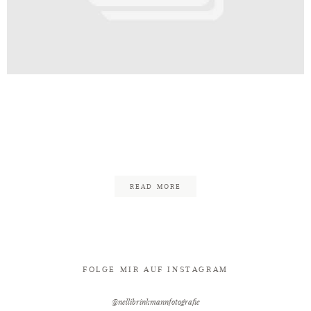
Kontakt
t_Palais_Bad_Eilsen_Freie_Trauun
chaumburger_Ritter_Fotograf_Nel
51
READ MORE
FOLGE MIR AUF INSTAGRAM
@nellibrinkmannfotografie