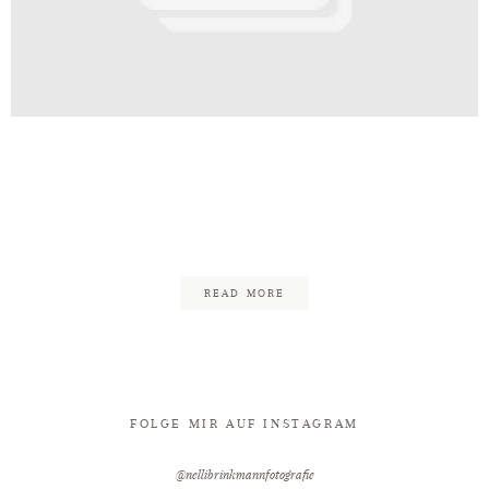
Kontakt
t_Palais_Bad_Eilsen_Freie_Trauun
chaumburger_Ritter_Fotograf_Nel
29
READ MORE
FOLGE MIR AUF INSTAGRAM
@nellibrinkmannfotografie