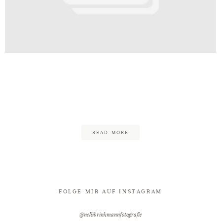
Kontakt
t_Palais_Bad_Eilsen_Freie_Trauun
chaumburger_Ritter_Fotograf_Nel
22
READ MORE
FOLGE MIR AUF INSTAGRAM
@nellibrinkmannfotografie