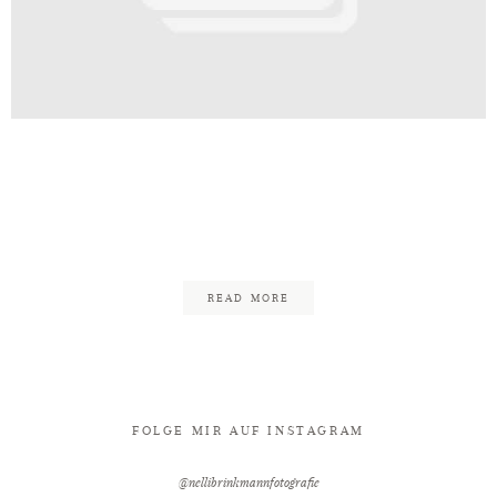
Kontakt
t_Palais_Bad_Eilsen_Freie_Trauun
chaumburger_Ritter_Fotograf_Nel
2
READ MORE
FOLGE MIR AUF INSTAGRAM
@nellibrinkmannfotografie