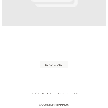
Kontakt
t_Palais_Bad_Eilsen_Freie_Trauun
chaumburger_Ritter_Fotograf_Nel
140
READ MORE
FOLGE MIR AUF INSTAGRAM
@nellibrinkmannfotografie