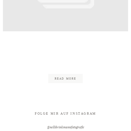
Kontakt
t_Palais_Bad_Eilsen_Freie_Trauun
chaumburger_Ritter_Fotograf_Nel
134
READ MORE
FOLGE MIR AUF INSTAGRAM
@nellibrinkmannfotografie