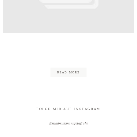
Kontakt
DDA7EE76-67F7-4560-A8D9-
7E46B20D395C
READ MORE
FOLGE MIR AUF INSTAGRAM
@nellibrinkmannfotografie