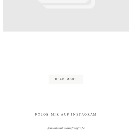
Kontakt
Hochzeit_Boho_Gütersloh_Meierho
elefeld_Hocxhzeitsfotograf_Nell
63
READ MORE
FOLGE MIR AUF INSTAGRAM
@nellibrinkmannfotografie