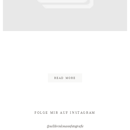
Kontakt
Hochzeit_Boho_Gütersloh_Meierho
elefeld_Hocxhzeitsfotograf_Nell
60
READ MORE
FOLGE MIR AUF INSTAGRAM
@nellibrinkmannfotografie