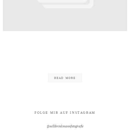
Kontakt
Hochzeit_Boho_Gütersloh_Meierho
ielefeld_Hochzeitsfotograf_Nelli
3
READ MORE
FOLGE MIR AUF INSTAGRAM
@nellibrinkmannfotografie