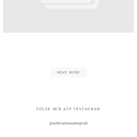
Kontakt
inkmann_Edgy_Rockig_Minden_Wali
95
READ MORE
FOLGE MIR AUF INSTAGRAM
@nellibrinkmannfotografie