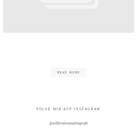
Kontakt
inkmann_Edgy_Rockig_Minden_Wali
72
READ MORE
FOLGE MIR AUF INSTAGRAM
@nellibrinkmannfotografie