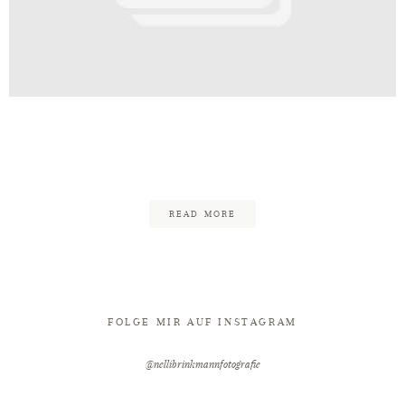
Kontakt
inkmann_Edgy_Rockig_Minden_Wali
42
READ MORE
FOLGE MIR AUF INSTAGRAM
@nellibrinkmannfotografie