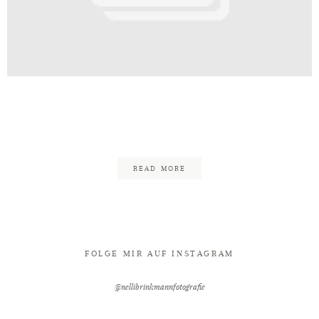
Kontakt
inkmann_Edgy_Rockig_Minden_Wali
41
READ MORE
FOLGE MIR AUF INSTAGRAM
@nellibrinkmannfotografie