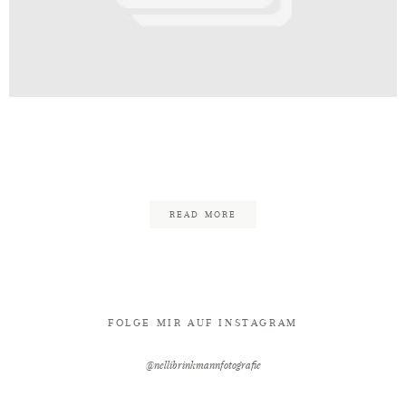
Kontakt
inkmann_Edgy_Rockig_Minden_Wali
29
READ MORE
FOLGE MIR AUF INSTAGRAM
@nellibrinkmannfotografie