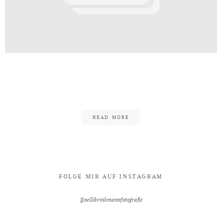
Kontakt
inkmann_Edgy_Rockig_Minden_Wali
23
READ MORE
FOLGE MIR AUF INSTAGRAM
@nellibrinkmannfotografie