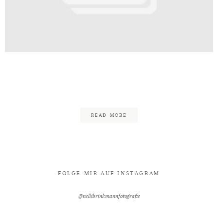
Kontakt
inkmann_Edgy_Rockig_Minden_Wali
16
READ MORE
FOLGE MIR AUF INSTAGRAM
@nellibrinkmannfotografie