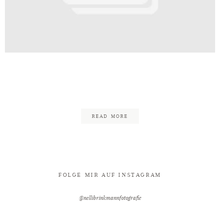
Kontakt
inkmann_Edgy_Rockig_Minden_Wali
100
READ MORE
FOLGE MIR AUF INSTAGRAM
@nellibrinkmannfotografie