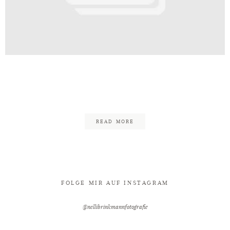
Kontakt
inkmann_Edgy_Rockig_Minden_Wali
1-8
READ MORE
FOLGE MIR AUF INSTAGRAM
@nellibrinkmannfotografie