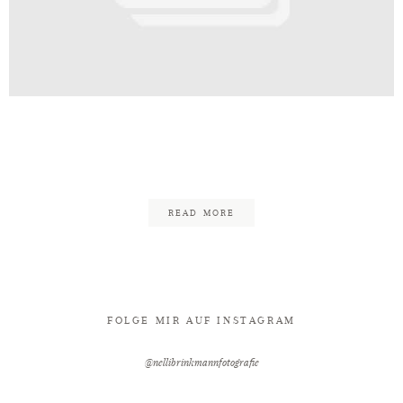
Kontakt
07618561-8629-46d5-8bc4-
8d6dbc733d74
READ MORE
FOLGE MIR AUF INSTAGRAM
@nellibrinkmannfotografie