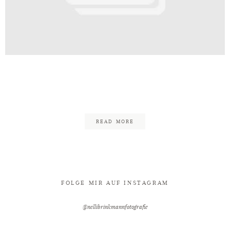
Kontakt
af_Brautmoden_Wiegmann_Inspira
8
READ MORE
FOLGE MIR AUF INSTAGRAM
@nellibrinkmannfotografie