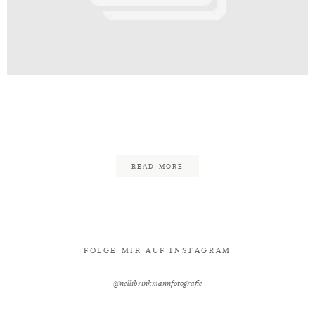
Kontakt
af_Brautmoden_Wiegmann_Inspira
14
READ MORE
FOLGE MIR AUF INSTAGRAM
@nellibrinkmannfotografie