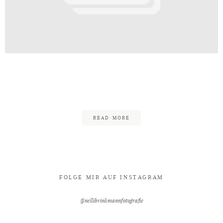
Kontakt
af_Brautmoden_Wiegmann_Inspira
12
READ MORE
FOLGE MIR AUF INSTAGRAM
@nellibrinkmannfotografie