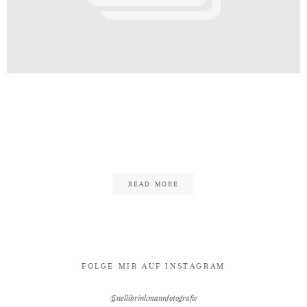
Kontakt
Schloß Holte-
ock_Hochzeit_Heiraten_Hochzeits
16
READ MORE
FOLGE MIR AUF INSTAGRAM
@nellibrinkmannfotografie