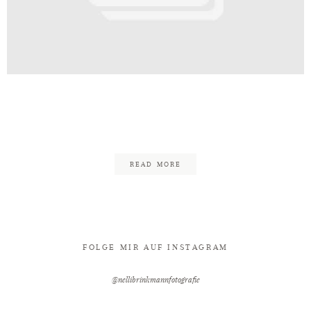
Kontakt
fie_Bielefeld_Fotograf_Hochzeit
70
READ MORE
FOLGE MIR AUF INSTAGRAM
@nellibrinkmannfotografie