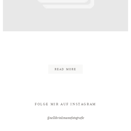
Kontakt
fie_Bielefeld_Fotograf_Hochzeit
65
READ MORE
FOLGE MIR AUF INSTAGRAM
@nellibrinkmannfotografie