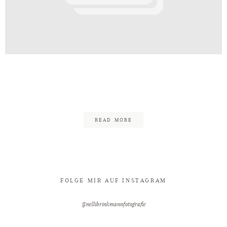
Kontakt
rinkmann_Fotografie_Bielefeld_F
7
READ MORE
FOLGE MIR AUF INSTAGRAM
@nellibrinkmannfotografie