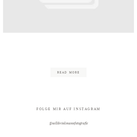
Kontakt
tografie_Verlobung_Nelli_Brinkma
2
READ MORE
FOLGE MIR AUF INSTAGRAM
@nellibrinkmannfotografie