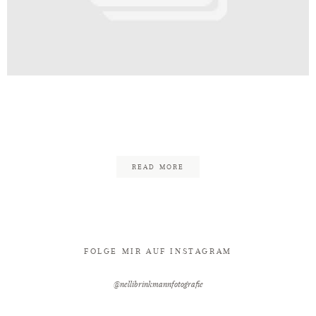
Kontakt
Oeynhausen_Hochzeitsfotografin_N
8
READ MORE
FOLGE MIR AUF INSTAGRAM
@nellibrinkmannfotografie