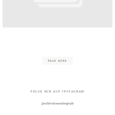
Kontakt
Oeynhausen_Hochzeitsfotografin_N
14
READ MORE
FOLGE MIR AUF INSTAGRAM
@nellibrinkmannfotografie