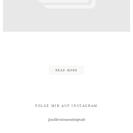
Kontakt
eld_Fotograf_Hochzeit_Schlossh
95
READ MORE
FOLGE MIR AUF INSTAGRAM
@nellibrinkmannfotografie