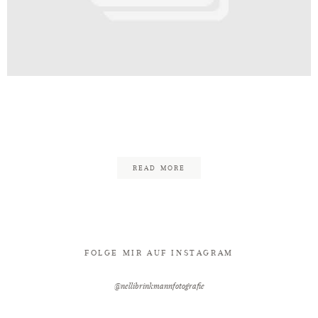
Kontakt
eld_Fotograf_Hochzeit_Schlossh
141
READ MORE
FOLGE MIR AUF INSTAGRAM
@nellibrinkmannfotografie