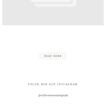
Kontakt
eld_Fotograf_Hochzeit_Schlossh
131
READ MORE
FOLGE MIR AUF INSTAGRAM
@nellibrinkmannfotografie