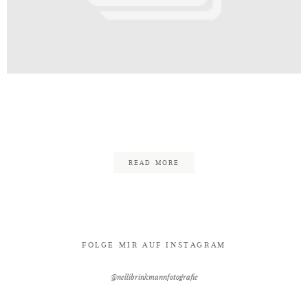
Kontakt
ia_Wladi_After_Wedding_30.11.2
96
READ MORE
FOLGE MIR AUF INSTAGRAM
@nellibrinkmannfotografie