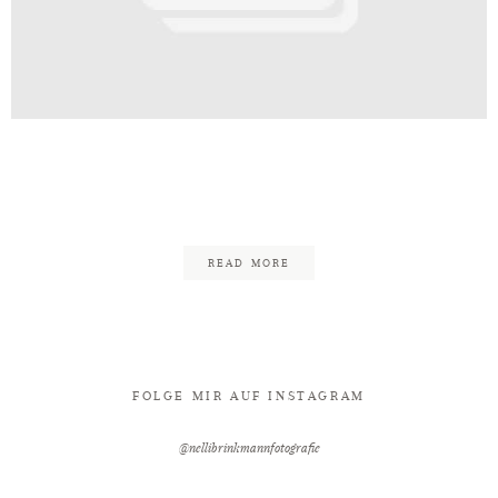
Kontakt
nkwerk_Kirchlengern_Fotograf_Nel
14
READ MORE
FOLGE MIR AUF INSTAGRAM
@nellibrinkmannfotografie