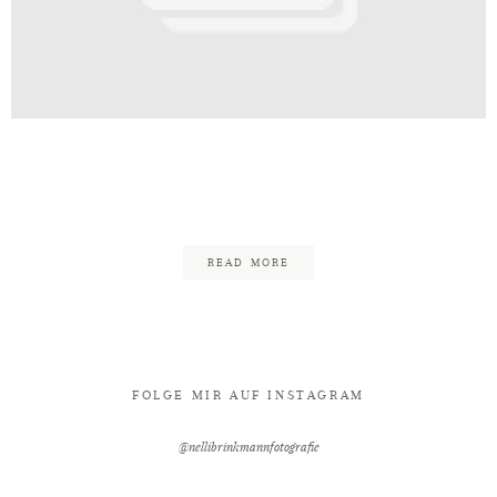
Kontakt
lefeld_Fotograf_Hochzeit_Bielefe
7
READ MORE
FOLGE MIR AUF INSTAGRAM
@nellibrinkmannfotografie