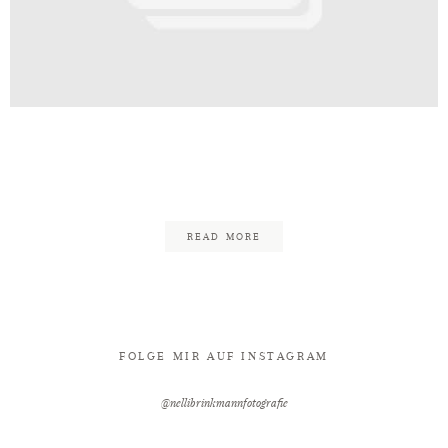
Kontakt
lefeld_Fotograf_Hochzeit_Bielefe
22
READ MORE
FOLGE MIR AUF INSTAGRAM
@nellibrinkmannfotografie