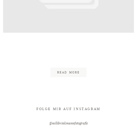
Kontakt
lefeld_Fotograf_Hochzeit_Bielefe
112
READ MORE
FOLGE MIR AUF INSTAGRAM
@nellibrinkmannfotografie