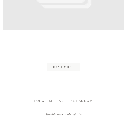
Kontakt
af_Hochzeitsfotograf_Nelli_Brin
2
READ MORE
FOLGE MIR AUF INSTAGRAM
@nellibrinkmannfotografie