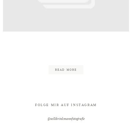
Kontakt
Hochzeit_Stemwede_Meiers
Deele-69
READ MORE
FOLGE MIR AUF INSTAGRAM
@nellibrinkmannfotografie