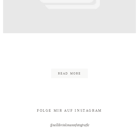
Kontakt
Hochzeit_Stemwede_Meiers
Deele-47
READ MORE
FOLGE MIR AUF INSTAGRAM
@nellibrinkmannfotografie