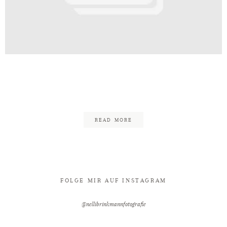
Kontakt
zeit_Standesamt_Herford_Kurpar
44
READ MORE
FOLGE MIR AUF INSTAGRAM
@nellibrinkmannfotografie