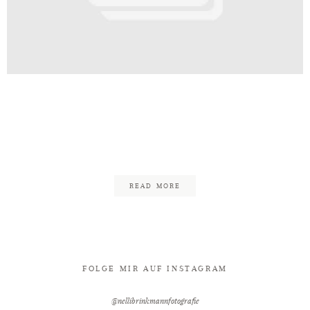
Kontakt
Hochzeit_Orangerie_Schloss
eda_Standesamt_Hochzeitsfotogr
42
READ MORE
FOLGE MIR AUF INSTAGRAM
@nellibrinkmannfotografie