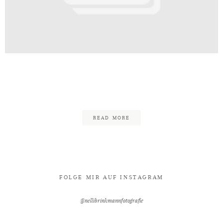
Kontakt
otografie_Fotograf_Hochzeitsfoto
Oeynhausen-1698
READ MORE
FOLGE MIR AUF INSTAGRAM
@nellibrinkmannfotografie