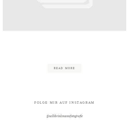
Kontakt
rinkmann_Fotografie_Bielefeld_F
605
READ MORE
FOLGE MIR AUF INSTAGRAM
@nellibrinkmannfotografie