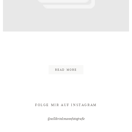
Kontakt
gerschaft_Familie_Bad_Oeynhaus
13
READ MORE
FOLGE MIR AUF INSTAGRAM
@nellibrinkmannfotografie